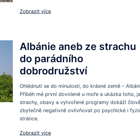
Zobrazit více
Albánie aneb ze strachu
do parádního
dobrodružství
Ohlédnutí se do minulosti, do krásné země – Albáni
Příběh mé první dovolené u moře a ukázka toho, j
strachy, obavy a vytvořené programy dokáží člov
zbytečně negativně ovlivňovat po psychické i fyzi
stránce.
Zobrazit více