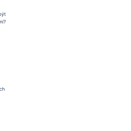
být
ní?
ich