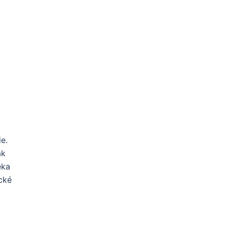
e.
ak
ěka
cké