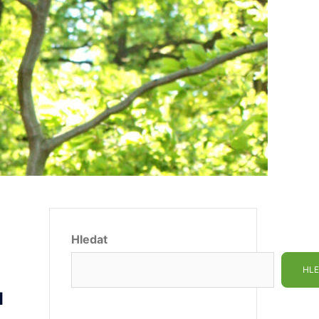
Hledat
HLE
ů